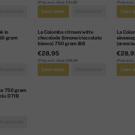
(Prijs excl. btw):
€31,65
(Prijs excl.
itverkocht
Lees meer
Uitverkocht
Lees 
k in
La Colomba citroen/witte
La Colo
750 gram
chocolade (limone/cioccolato
sinaasa
bianco) 750 gram i88
(arancia
i89
sief btw: 32,57
Prijs: 28,95, exclusief btw: 26,56
Prijs: 2
€28,95
€28,9
(Prijs excl. btw):
€26,56
(Prijs excl.
itverkocht
Lees meer
Uitverkocht
Lees 
ca 750 gram
 blu D71B
sief btw: 25,23
itverkocht