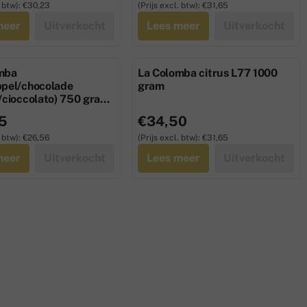
 btw):
€30,23
(Prijs excl. btw):
€31,65
meer
Uitverkocht
Lees meer
Uitverkocht
mba
La Colomba citrus L77 1000
ppel/chocolade
gram
/cioccolato) 750 gram
8,95, exclusief btw: 26,56
Prijs: 34,50, exclusief btw: 31,65
5
€34,50
 btw):
€26,56
(Prijs excl. btw):
€31,65
meer
Uitverkocht
Lees meer
Uitverkocht