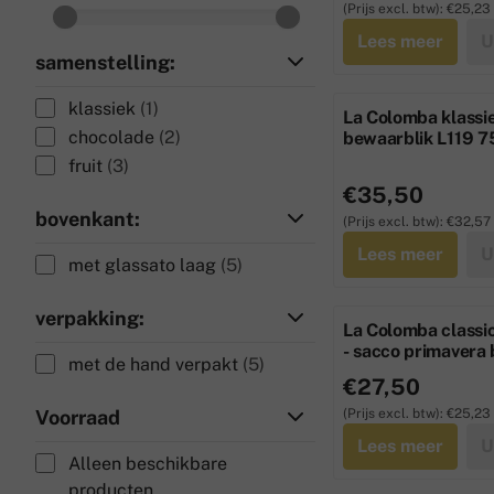
(Prijs excl. btw):
€25,23
Lees meer
U
samenstelling:
klassiek
(1)
La Colomba klassie
chocolade
(2)
bewaarblik L119 
fruit
(3)
Prijs: 35,50, exclu
€35,50
bovenkant:
(Prijs excl. btw):
€32,57
Lees meer
U
met glassato laag
(5)
verpakking:
La Colomba classi
- sacco primavera
met de hand verpakt
(5)
Prijs: 27,50, exclu
€27,50
Voorraad
(Prijs excl. btw):
€25,23
Lees meer
U
Alleen beschikbare
producten