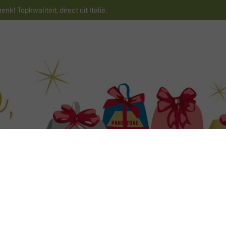
k! Topkwaliteit, direct uit Italië.
Koekjes en Noga
Relatiegeschenken