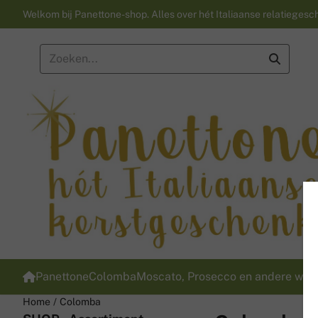
Cookievoorkeuren zijn momenteel gesloten.
Welkom bij Panettone-shop. Alles over hét Italiaanse relatiegeschen
Zoeken
Panettone
Colomba
Moscato, Prosecco en andere wijn
Home
/
Colomba